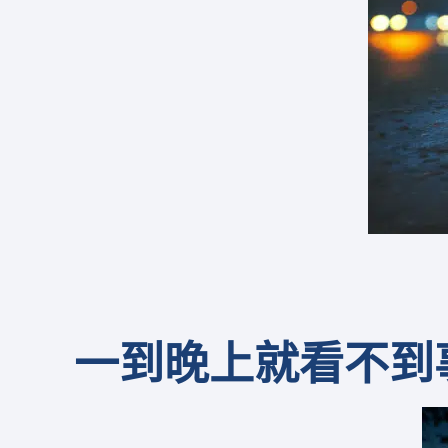
一到
晚上
就
看不到