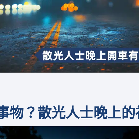
事物？
散光
人士
晚上
的