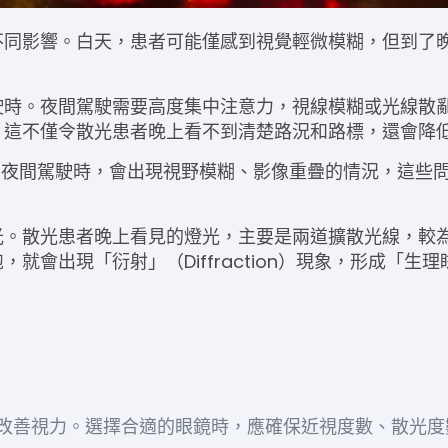
不同影響。白天，患者可能僅感到視覺輕微模糊，但到了
駛時。夜間駕駛需要高度集中注意力，視線模糊或光線散
，這不僅令
散光
患者
晚上看不到
清楚路況和路標，還會降
者在夜間駕駛時，會出現視野模糊、影像重疊的情況，這些
光。
散光
患者
晚上
看見的燈光，主要是兩道擴散光線，較
現「衍射」（Diffraction）現象，形成「生理眩光」（P
鏡來改善視力。選擇合適的眼鏡時，應確保近視度數、散光