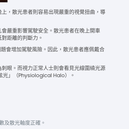
晚上
，
散光
患者則容易出現嚴重的視覺扭曲，導
亂會嚴重影響駕駛安全。
散光
患者在
晚上開車
低對距離的判斷力。
問題會增加駕駛風險。因此，散光患者應佩戴合
為刺眼。而視力正常人士則會看見光線圍繞光源
hysiological Halo）。
度數及散光軸度正確。