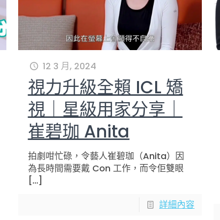
12 3 月, 2024
視力升級全賴 ICL 矯
視｜星級用家分享｜
崔碧珈 Anita
拍劇咁忙碌，令藝人崔碧珈（Anita）因
為長時間需要戴 Con 工作，而令佢雙眼
[…]
詳細內容