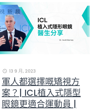
13 9 月, 2023
軍人都選擇嘅矯視方
案？| ICL植入式隱型
眼鏡更適合運動員 |