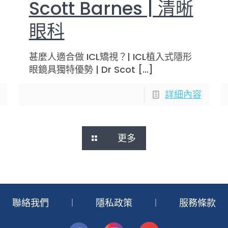
Scott Barnes | 清晰
眼科
甚麼人適合做 ICL矯視？| ICL植入式隱形
眼鏡具獨特優勢 | Dr Scot
[…]
詳細內容
更多
聯絡我們
︱
隱私政策
︱
服務條款