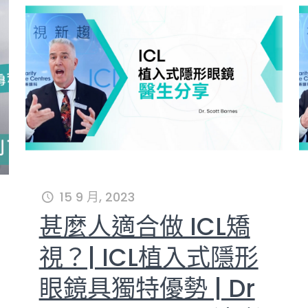
15 9 月, 2023
甚麼人適合做 ICL矯
視？| ICL植入式隱形
眼鏡具獨特優勢 | Dr