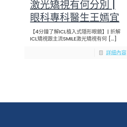
激光矯視有何分別 |
眼科專科醫生王嫣宜
【4分鐘了解ICL植入式隱形眼鏡】| 折解
ICL矯視跟主流SMILE激光矯視有何
[…]
詳細內容