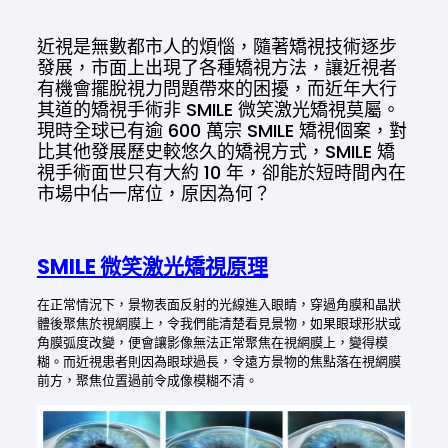
近視是無數都市人的煩惱，隨著矯視技術逐步
發展，市面上出現了各種矯視方法，讓近視者
有機會擺脫視力問題帶來的困擾，而近年大行
其道的矯視手術非 SMILE 微笑激光矯視莫屬。
現時全球已有逾 600 萬宗 SMILE 矯視個案，對
比其他發展歷史較悠久的矯視方式，SMILE 矯
視手術面世只有大約 10 年，卻能於短時間內在
市場中佔一席位，原因為何？
SMILE 微笑激光矯視原理
在正常情況下，景物表面反射的光線進入眼睛，穿過角膜和晶狀
體後聚焦於視網膜上，令我們能清楚看見景物，如果眼球形狀或
角膜弧度改變，便會讓影像無法正常聚焦在視網膜上，變得模
糊。而近視患者則因為眼球過長，令遠方景物的焦點落在視網膜
前方，聚焦位置過前令成像模糊不清。