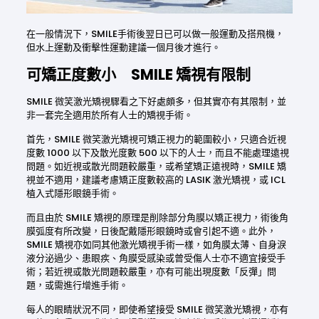
在一般情況下，SMILE手術後翌日已可以做一般運動及搭飛機，
但水上運動及衝擊性運動建議一個月後才進行。
可矯正度數小 SMILE 矯視有限制
SMILE 微笑激光矯視驟看之下好處頗多，但其實亦有其限制，並
非一套完全適用於所有人士的矯視手術。
首先，SMILE 微笑激光矯視可矯正視力的範圍較小，只適合近視
度數 1000 以下及散光度數 500 以下的人士，而且不能處理遠視
問題。如近視或散光問題較嚴重，或希望矯正遠視時，SMILE 矯
視並不適用，建議考慮矯正度數較高的 LASIK 激光矯視，或 ICL
植入式隱形眼鏡手術。
而且由於 SMILE 矯視的原理是削除部分角膜以矯正視力，術後角
膜弧度有所改變，日後配戴隱形眼鏡時或會引起不適。此外，
SMILE 矯視亦如同其他激光矯視手術一樣，如角膜太薄、自身淚
液分泌過少、患眼疾、角膜受感染或曾受傷人士亦不適宜接受手
術；若近視或散光問題較嚴重，亦有可能出現度數「反彈」問
題，或需進行增進手術。
每人的眼睛狀況不同，即使希望接受 SMILE 微笑激光矯視，亦有