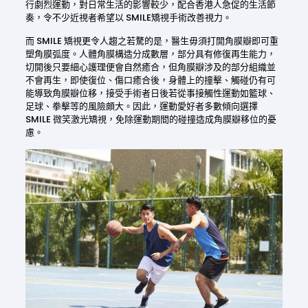
行劇烈運動，對日常生活的影響較少，配合香港人急促的生活節
奏，令不少近視者希望以 SMILE矯視手術改善視力。
而 SMILE 矯視更令人趨之若騖的是，醫生毋須打開角膜瓣即可重
塑角膜弧度。人體角膜構造分成數層，部分具有修復再生能力，
切開後只要細心護理便會自然癒合，但角膜瓣涉及的部分組織並
不會再生，即使復位、傷口癒合後，身體上的撞擊、觸碰仍有可
能導致角膜瓣位移，接受手術者日後若從事接觸性運動如籃球、
足球、拳擊等的風險頗大。因此，運動愛好者多數傾向選擇
SMILE 微笑激光矯視，免除運動期間的碰撞造成角膜瓣移位的憂
慮。