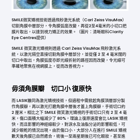
SMILE微笑矯視技術透過飛秒激光系統（Carl Zeiss VisuMax）
切割角膜中層部分，令角膜弧度改變，再從2至4毫米的小切口把
膜片取出，以達到視力矯正的效果。（圖片：清晰眼科Clarity
Eye Centres提供）
SMILE 微笑激光矯視則透過 Carl Zeiss VisuMax 飛秒激光系
統，以激光隔空直接切割角膜中層部分，並從僅 2 至 4 毫米闊的
切口中取出，角膜弧度亦即光線折射的路徑因而改變，令光線可
準確地聚焦在視網膜上，從而改善視力。
毋須角膜瓣 切口小 復原快
而 LASIK雖同為激光矯視技術，但過程中需掀起角膜頂層部分製
作角膜瓣，再以激光打磨角膜中層後才蓋上角膜瓣，手術切口約
2 厘米。相比之下 SMILE 微笑激光矯視的手術切口只有 2 至 4 毫
米，傷口面積大幅減少了 80%，理論上復原速度會比 LASIK 矯視
快，而且影響的神經線較少，對淚水及油脂分泌的影響較低，可
減少眼乾的情況出現。由於傷口小，大部分人在進行 SMILE 矯視
數天後角膜已自然癒合，術後一至兩星期後已可化眼妝，甚至進