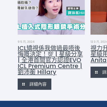
9 5 月, 2024
12 3 月, 202
ICL矯視係我做過最唔後
視力升
悔嘅決定！💯 | 星級分享
星級
| 全港首間官方認證EVO
Anita
ICL Premium Centre |
劉沛蘅 Hillary
詳
詳細內容