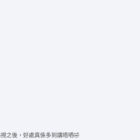
矯視之後，好處真係多到講唔哂🤣