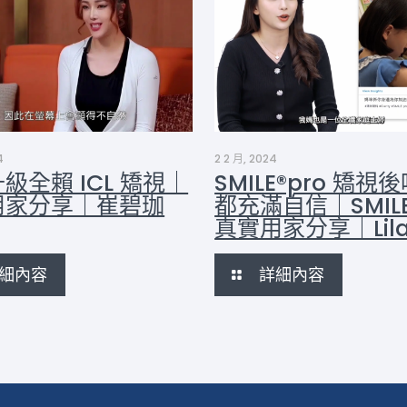
4
2 2 月, 2024
級全賴 ICL 矯視｜
SMILE®pro 矯視
用家分享｜崔碧珈
都充滿自信｜SMILE
真實用家分享｜Lil
細內容
詳細內容