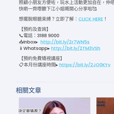
照顧小朋友方便咗，玩水上活動更加自在，仲唔使成
快啲一齊嚟聽下江小姐嘅開心分享啦🥰
想擺脫眼鏡束縛？立即了解：
CLICK HERE
！
【預約及查詢】
📞電話：3188 9000
📥Inbox▸
http://bit.ly/2r7WN5s
📱Whatsapp▸
http://bit.ly/2TM3VSh
【預約免費矯視講座】
📋本月份講座時間▸
https://bit.ly/2JO0KYv
相關文章