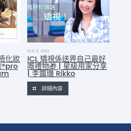
13 12 月, 2023
後唔化妝
ICL 矯視係送畀自己最好
®pro
嘅禮物🎁 | 星級用家分享
am
| 李靄璣 Rikko
詳細內容