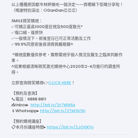
以上種種原因都令林婷做咗一個決定～一齊嚟睇下佢嘅分享啦！
（鳴謝特別演出：🐶DanDan👏👏👏）
SMILE微笑矯視：
✅可矯正最高1000度近視及500度散光*
✅傷口細、復原快
✅一般情況下，術後翌日已可正常活動及工作
✅99.9%同意術後毋須再佩戴眼鏡^
*矯視度數僅供參考，實際需視乎個人情況及醫生之臨床判斷作
準。
^結果根據清晰微笑激光矯視中心2020年2-4月進行的調查所
得。
立即查詢微笑矯視👉
CLICK HERE
！
【預約及查詢】
📞電話：6888 8811
📥Inbox▸
http://bit.ly/2r7WN5s
📱Whatsapp▸
http://bit.ly/2TM3VSh
【預約矯視講座】
📋本月份講座時間▸
https://bit.ly/2JO0KYv