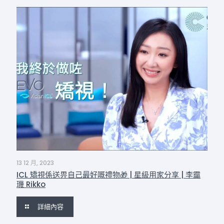
13 12 月, 2023
ICL 矯視係送畀自己最好嘅禮物🎁 | 星級用家分享 | 李靄
璣 Rikko
詳細內容