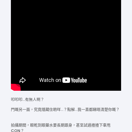
叩叩叩…有無人啊？
門嘅另一面，究竟隱藏住啲咩…？點解…我一直都睇唔清楚你嘅？
拍攝期間，眼乾到眼藥水要長期跟身，甚至試過揸揸下車甩
CON？