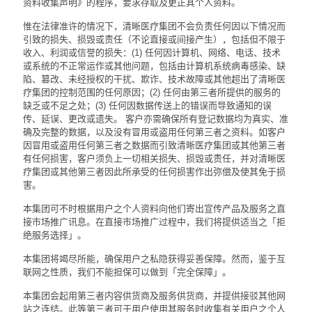
资料收集声明》的程序，要求存取及更正其个人资料。
惟在法律准许的情况下，清晰医疗集团不会负责任何因以下情况而
引致的损失、损毁或责任（不论直接或间接产生），包括但不限于
收入、利润或信誉的损失：(1) 任何因计算机、网络、电话、技术
或系统的不正常运作或其他问题，包括由计算机系统病毒感染、缺
陷、篡改、未经授权的干扰、欺诈、技术故障或其他超出了清晰医
疗集团的控制范围的任何原因；(2) 任何由第三者所提供的服务的
缺乏或不足之处；(3) 任何因数据传送上的错误而导致通知的误
传、延误、更改或遗失。 客户亦需确保所有登记数据均为真实、准
确及完整的数据，以及没有冒用或盗用任何第三者之资料。如客户
因冒用或盗用任何第三者之数据而引致清晰医疗集团或其他第三者
有任何损害，客户须负上一切相关损失、损毁或责任，并对清晰医
疗集团或其他第三者因此所承受的任何损害作出弥偿及使其免于损
害。
本集团可不时根据用户之个人资料向他们寄出宣传产品及服务之直
接市场推广讯息。在直接市场推广过程中，我们将提供适当之「拒
绝服务选择」。
本集团将竭尽所能，确保用户之私隐获得妥善保障。然而，鉴于互
联网之性质，我们不能担保可以做到「完全保障」。
本集团会起用第三者内容供货商及服务供货商，并提供接驳其他网
站之连结。此等第三者可于用户使用其服务时收集有关用户之个人