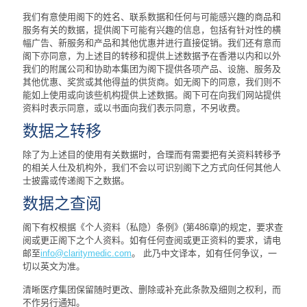
我们有意使用阁下的姓名、联系数据和任何与可能感兴趣的商品和
服务有关的数据，提供阁下可能有兴趣的信息，包括有针对性的横
幅广告、新服务和产品和其他优惠并进行直接促销。我们还有意而
阁下亦同意，为上述目的转移和提供上述数据予在香港以内和以外
我们的附属公司和协助本集团为阁下提供各项产品、设施、服务及
其他优惠、奖赏或其他得益的供货商。如无阁下的同意，我们则不
能如上使用或向该些机构提供上述数据。阁下可在向我们网站提供
资料时表示同意，或以书面向我们表示同意，不另收费。
数据之转移
除了为上述目的使用有关数据时，合理而有需要把有关资料转移予
的相关人仕及机构外，我们不会以可识别阁下之方式向任何其他人
士披露或传递阁下之数据。
数据之查阅
阁下有权根据《个人资料（私隐）条例》(第486章)的规定，要求查
阅或更正阁下之个人资料。如有任何查阅或更正资料的要求，请电
邮至
info@claritymedic.com
。 此乃中文译本，如有任何争议，一
切以英文为准。
清晰医疗集团保留随时更改、删除或补充此条款及细则之权利，而
不作另行通知。